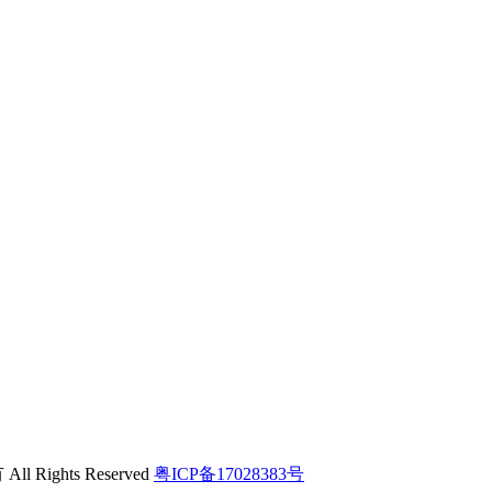
ights Reserved
粤ICP备17028383号