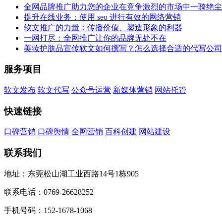
全网品牌推广助力您的企业在竞争激烈的市场中一骑绝尘
提升在线业务：使用 seo 进行有效的网络营销
软文推广的力量：传播价值、塑造形象的利器
一网打尽：全网推广让你的品牌无处不在
美妆护肤品宣传软文如何撰写？怎么选择合适的代写公司
服务项目
软文发布
软文代写
公众号运营
新媒体营销
网站托管
快速链接
口碑营销
口碑舆情
全网营销
百科创建
网站建设
联系我们
地址：东莞松山湖工业西路14号1栋905
联系电话：0769-26628252
手机号码：152-1678-1068