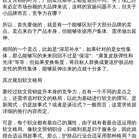
软文营销的时分，产品卖点基本上都是迥然不同。关于现已占
有必定市场份额的大品牌来说，这样的宣扬问题不大，但关于
小品牌而言，竞争力在哪？
所以，首先要做的，就是有一个能够区别于大部分品牌的卖
点。卖点来自于产品本身，但能够依据用户集体、需求做出延
伸。
相同的一个卖点，比如是“深层补水”，如果针对的是女性集
体，那么能够写的来来回回不过是“保湿”、“康复皮肤弹性和
光泽”等等；但如果变换角度，将目标人群换成要送护肤品给
女性的男性集体，能够延伸出来的点就十分多了。
其次规划软文格局
要经过软文营销提升本身的竞争力，在有一个不同的卖点之
上，还需求选对软文的格局，以此为基础进行软文的撰写。是
新闻式，仍是故事式？或者是谈论式？一般而言，这需求依据
详细的推行内容而定。
可是，每个职业都有着自己的属性，由于就有着最合适运用的
软文格局。像软文营销职业，归根到底是归于服务业，因此就
很合适运用故事式。那么，护肤品行业合适采用那种格局？由